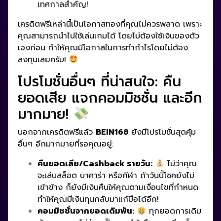
เทศกาลสำคัญ!
เครดิตฟรีเหล่านี้เป็นโอกาสทองที่คุณไม่ควรพลาด เพราะ
คุณสามารถนำไปใช้เล่นเกมได้ โดยไม่ต้องใช้เงินของตัว
เองก่อน ทำให้คุณมีโอกาสในการทำกำไรโดยไม่ต้อง
ลงทุนเลยครับ!
โปรโมชั่นอื่นๆ ที่น่าสนใจ: คืน
ยอดเสีย แจกคอมมิชชั่น และอีก
มากมาย!
นอกจากเครดิตฟรีแล้ว
BEIN168
ยังมีโปรโมชั่นสุดคุ้ม
อื่นๆ อีกมากมายที่รอคุณอยู่:
คืนยอดเสีย/
Cashback
รายวัน:
ไม่ว่าคุณ
จะเล่นสล็อต บาคาร่า หรือกีฬา ถ้าวันนี้โชคยังไม่
เข้าข้าง ก็ยังมีเงินคืนให้คุณตามเงื่อนไขที่กำหนด
ทำให้คุณมีเงินทุนกลับมาแก้มือได้อีก!
คอมมิชชั่นจากยอดเดิมพัน:
ทุกยอดการเดิม