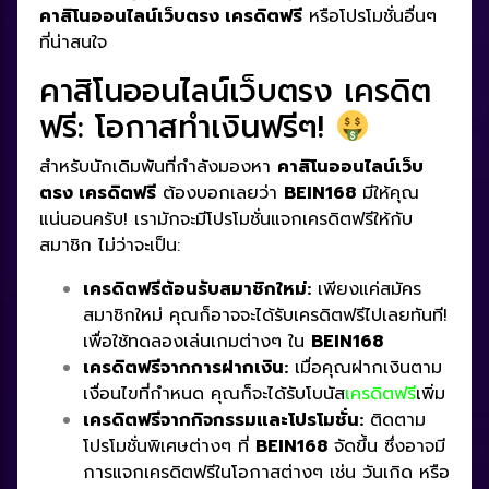
คาสิโนออนไลน์เว็บตรง เครดิตฟรี
หรือโปรโมชั่นอื่นๆ
ที่น่าสนใจ
คาสิโนออนไลน์เว็บตรง เครดิต
ฟรี: โอกาสทำเงินฟรีๆ!
สำหรับนักเดิมพันที่กำลังมองหา
คาสิโนออนไลน์เว็บ
ตรง เครดิตฟรี
ต้องบอกเลยว่า
BEIN168
มีให้คุณ
แน่นอนครับ! เรามักจะมีโปรโมชั่นแจกเครดิตฟรีให้กับ
สมาชิก ไม่ว่าจะเป็น:
เครดิตฟรีต้อนรับสมาชิกใหม่:
เพียงแค่สมัคร
สมาชิกใหม่ คุณก็อาจจะได้รับเครดิตฟรีไปเลยทันที!
เพื่อใช้ทดลองเล่นเกมต่างๆ ใน
BEIN168
เครดิตฟรีจากการฝากเงิน:
เมื่อคุณฝากเงินตาม
เงื่อนไขที่กำหนด คุณก็จะได้รับโบนัส
เครดิตฟรี
เพิ่ม
เครดิตฟรีจากกิจกรรมและโปรโมชั่น:
ติดตาม
โปรโมชั่นพิเศษต่างๆ ที่
BEIN168
จัดขึ้น ซึ่งอาจมี
การแจกเครดิตฟรีในโอกาสต่างๆ เช่น วันเกิด หรือ