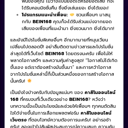
พันของคุณ ไม่ว่าจะเป็นยอดได้หรือยอดเสีย ก็จะ
ได้รับคอมมิชชั่นคืน ซึ่งยิ่งเล่นเยอะ ยิ่งได้เยอะ!
โปรแกรมแนะนำเพื่อน:
ชวนเพื่อนๆ มาสนุ
กกับ
BEIN168
คุณก็จะได้รับส่วนแบ่งจากยอด
เสียของเพื่อนที่แนะนำมา ยิ่งชวนมาก ยิ่งได้มาก!
และยังมีโปรโมชั่นพิเศษอื่นๆ อีกมากมายที่หมุนเวียน
เปลี่ยนไปตลอดปี! อย่าลืมติดตามข่าวสารและโปรโมชั่น
ล่าสุดได้ที่เว็บไซต์
BEIN168
โดยตรงนะครับ เพื่อไม่ให้
พลาดโอกาสดีๆ และความคุ้มค่าสูงสุด! “โอกาสไม่ได้เกิด
ขึ้นเอง แต่เราต้องสร้างมันขึ้นมา” และการคว้าโอกาส
จากโปรโมชั่นเหล่านี้ก็เป็นส่วนหนึ่งของการสร้างโอกาส
นั้นครับ!
เป็นยังไงบ้างครับกับข้อมูลแน่นๆ ของ
คาสิโนออนไลน์
168
ที่ครบจบที่เว็บเดียวอย่าง
BEIN168
? หวังว่า
บทความนี้จะเป็นประโยชน์และช่วยให้เพื่อนๆ ทุกคนตัดสิน
ใจได้ง่ายขึ้นในการเลือกแพลตฟอร์ม
คาสิโนออนไลน์
เว็บตรง
ที่ตอบโจทย์ความต้องการนะครับ! อย่ารอช้า
ครับ! ลองเข้าไปสัมผัสประสบการณ์ความสนุก ความคุ้ม