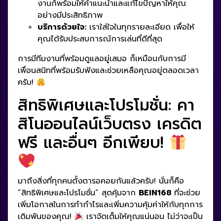
งานก็พร้อมให้คำแนะนำและแก้ไขปัญหาให้คุณ
อย่างมีประสิทธิภาพ
บริการด้วยใจ:
เราใส่ใจในทุกรายละเอียด เพื่อให้
คุณได้รับประสบการณ์การเล่นที่ดีที่สุด
การมีทีมงานที่พร้อมดูแลอยู่เสมอ ก็เหมือนกับการมี
เพื่อนสนิทที่พร้อมรับฟังและช่วยเหลือคุณอยู่ตลอดเวลา
ครับ!
สิทธิพิเศษและโปรโมชั่น: คา
สิโนออนไลน์เว็บตรง เครดิต
ฟรี และอื่นๆ อีกเพียบ!
มาถึงสิ่งที่ทุกคนตั้งตารอคอยกันแล้วครับ! นั่นก็คือ
“สิทธิพิเศษและโปรโมชั่น” สุดคุ้มจาก
BEIN168
ที่จะช่วย
เพิ่มโอกาสในการทำกำไรและเพิ่มความคุ้มค่าให้กับทุกการ
เดิมพันของคุณ!
เราจัดเต็มให้คุณแน่นอน ไม่ว่าจะเป็น