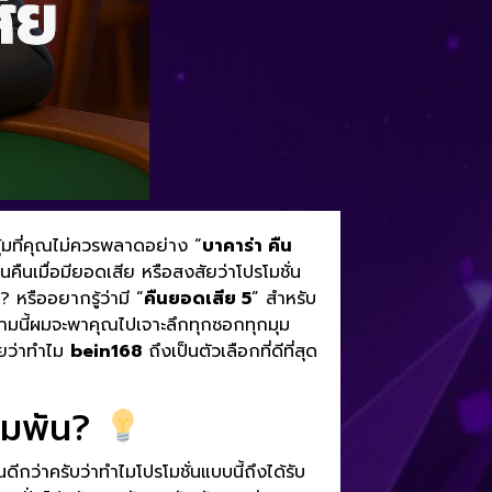
คุ้มที่คุณไม่ควรพลาดอย่าง “
บาคาร่า คืน
ินคืนเมื่อมียอดเสีย หรือสงสัยว่าโปรโมชั่น
? หรืออยากรู้ว่ามี “
คืนยอดเสีย
5
” สำหรับ
ามนี้ผมจะพาคุณไปเจาะลึกทุกซอกทุกมุม
ผยว่าทำไม
bein168
ถึงเป็นตัวเลือกที่ดีที่สุด
ดิมพัน?
ีกว่าครับว่าทำไมโปรโมชั่นแบบนี้ถึงได้รับ