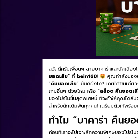
สวัสดีครับเพื่อนๆ สายบาคาร่าและนักเสี่ยงโ
ยอดเสีย
” ที่
bein168
!
คุณกำลังมองห
“
คืนยอดเสีย
” มันดียังไง? เคยได้ยินเกี่ยว
เกมอื่นๆ ด้วยไหม หรือ “
สล็อต คืนยอดเสี
ของโปรโมชั่นสุดพิเศษนี้ ที่จะทำให้คุณได้
สำหรับนักเดิมพันทุกคน! เตรียมตัวให้พร้อ
ทำไม “บาคาร่า คืนยอ
ก่อนที่เราจะไปเจาะลึกความพิเศษของโปรโมชั