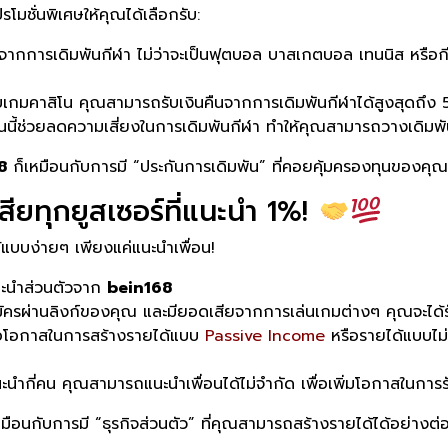
รโมชั่นพิเศษให้คุณได้เลือกรับ:
กการเดิมพันกีฬา ไม่ว่าจะเป็นฟุตบอล บาสเกตบอล เทนนิส หรือกี
บเกมคาสิโน คุณสามารถรับเงินคืนจากการเดิมพันกีฬาได้สูงสุดถึง 
นนี้ช่วยลดความเสี่ยงในการเดิมพันกีฬา ทำให้คุณสามารถวางเดิมพันไ
8
ก็เหมือนกับการมี “ประกันการเดิมพัน” ที่คอยคุ้มครองทุนของคุณไ
สียทุกยูสเซอร์ที่แนะนำ 1%!
้แบบง่ายๆ เพียงแค่แนะนำเพื่อน!
นะนำส่วนตัวจาก
bein168
้สมัครผ่านลิงก์ของคุณ และมียอดเสียจากการเล่นเกมต่างๆ คุณจะได
ือโอกาสในการสร้างรายได้แบบ
Passive Income
หรือรายได้แบบไม่
นะนำกี่คน คุณสามารถแนะนำเพื่อนได้ไม่จำกัด เพื่อเพิ่มโอกาสในการร
มือนกับการมี “ธุรกิจส่วนตัว” ที่คุณสามารถสร้างรายได้ได้อย่างต่อ