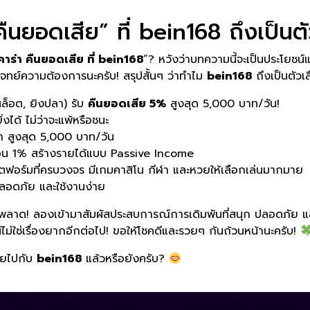
ืนยอดเสีย” ที่ bein168 ถึงเป็นตัว
าร่า คืนยอดเสีย ที่
bein168
“? หวังว่าบทความนี้จะเป็นประโยชน์แ
จทย์ความต้องการนะครับ! สรุปสั้นๆ ว่าทำไม
bein168
ถึงเป็นตัวเล
ล็อต, ยิงปลา) รับ
คืนยอดเสีย
5%
สูงสุด 5,000 บาท/วัน!
ิ่งได้ ไม่ว่าจะแพ้หรือชนะ
 สูงสุด 5,000 บาท/วัน
่อน 1% สร้างรายได้แบบ Passive Income
ฟอร์มที่ครบวงจร มีเกมคาสิโน กีฬา และหวยให้เลือกเล่นมากมาย
ลอดภัย และใช้งานง่าย
รพลาด! ลองเข้ามาสัมผัสประสบการณ์การเดิมพันที่สนุก ปลอดภัย และค
ไม่ใช่เรื่องยากอีกต่อไป! ขอให้โชคดีและรวยๆ กันถ้วนหน้านะครับ!
วยไปกับ
bein168
แล้วหรือยังครับ?