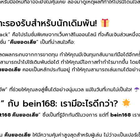
รับมือใหม่ที่อาจจะยังไม่คุ้นเคย ลองมาดูเหตุผลที่ทำให้โปรนี้โดนใ
าะรองรับสำหรับนักเดิมพัน!
shback” คือโปรโมชั่นพิเศษจากเว็บคาสิโนออนไลน์ ที่จะคืนเงินส่วนหนึ
ั่น “
คืนยอดเสีย
” เป็นที่น่าสนใจคือ:
ยลดผลกระทบจากการขาดทุน ทำให้คุณมีเงินทุนกลับมาแก้มือได้อีกครั
คืนสามารถนำไปใช้เดิมพันต่อได้ ทำให้คุณมีโอกาสทำกำไรมากขึ้น โดยไ
นยอดเสีย
คอยเป็นหลักประกันอยู่ ทำให้คุณสามารถเล่นเกมได้อย่
ชีพ” ที่ช่วยให้คุณลงสู่พื้นได้อย่างนุ่มนวล แม้ในวันที่เกมไม่เป็นใจ!
 กับ bein168: เรามีอะไรดีกว่า?
t168 คืนยอดเสีย
” ซึ่งเป็นที่รู้จักกันดีในวงการ แต่ที่
bein168
เราม
่น
คืนยอดเสีย
ให้มีความคุ้มค่าสูงสุดสำหรับผู้เล่น ไม่ว่าจะเป็นเปอร์เ