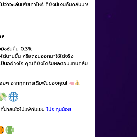
่ว่าจะเล่นเสียเท่าไหร่ ก็ยังมีเงินคืนกลับมา!
ิม!
มิชชันคืน 0.3%!
่อได้นานขึ้น หรือถอนออกมาใช้ได้จริง
ะผลเป็นอย่างไร คุณก็ยังได้รับผลตอบแทนกลับ
เรื่อยๆ จากทุกการเดิมพันของคุณ!
 ที่น่าสนใจไม่แพ้กันเช่น
โปร ทุนน้อย