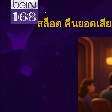
.
สล็อต คืนยอดเสีย