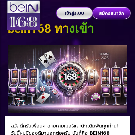
เข้าสู่ระบบ
สมัครสมาชิก
bein168 ทางเข้า
สวัสดีครับเพื่อนๆ สายเกมเมอร์และนักเดิมพันทุกท่าน!
วันนี้ผมมีของดีมาบอกต่อครับ นั่นก็คือ
BEIN168