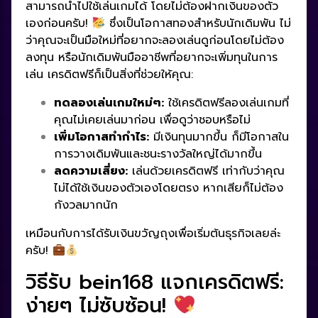
สามารถนำไปใช้เล่นเกมได้ โดยไม่ต้องฝากเงินของตัว
เองก่อนครับ!
ซึ่งเป็นโอกาสทองสำหรับนักเดิมพัน ไม่
ว่าคุณจะเป็นมือใหม่ที่อยากจะลองเล่นดูก่อนโดยไม่ต้อง
ลงทุน หรือนักเดิมพันมืออาชีพที่อยากจะเพิ่มทุนในการ
เล่น เครดิตฟรีก็เป็นสิ่งที่ช่วยให้คุณ:
ทดลองเล่นเกมใหม่ๆ:
ใช้เครดิตฟรีลองเล่นเกมที่
คุณไม่เคยเล่นมาก่อน เพื่อดูว่าชอบหรือไม่
เพิ่มโอกาสทำกำไร:
มีเงินทุนมากขึ้น ก็มีโอกาสใน
การวางเดิมพันและชนะรางวัลใหญ่ได้มากขึ้น
ลดความเสี่ยง:
เล่นด้วยเครดิตฟรี เท่ากับว่าคุณ
ไม่ได้ใช้เงินของตัวเองโดยตรง หากเสียก็ไม่ต้อง
กังวลมากนัก
เหมือนกับการได้รับเงินขวัญถุงเพื่อเริ่มต้นธุรกิจเลยล่ะ
ครับ!
วิธีรับ bein168 แจกเครดิตฟรี:
ง่ายๆ ไม่ซับซ้อน!