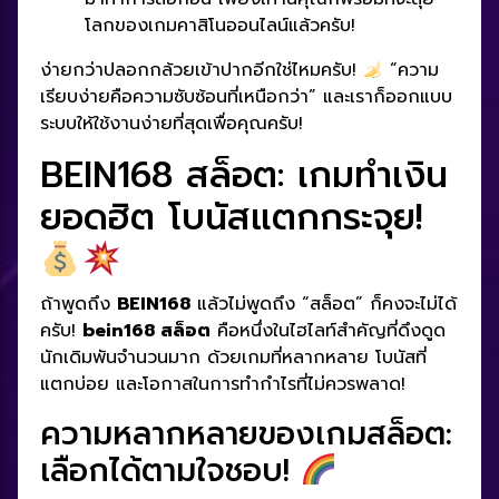
โลกของเกมคาสิโนออนไลน์แล้วครับ!
ง่ายกว่าปลอกกล้วยเข้าปากอีกใช่ไหมครับ!
“ความ
เรียบง่ายคือความซับซ้อนที่เหนือกว่า” และเราก็ออกแบบ
ระบบให้ใช้งานง่ายที่สุดเพื่อคุณครับ!
BEIN168 สล็อต: เกมทำเงิน
ยอดฮิต โบนัสแตกกระจุย!
ถ้าพูดถึง
BEIN168
แล้วไม่พูดถึง “สล็อต” ก็คงจะไม่ได้
ครับ!
bein168 สล็อต
คือหนึ่งในไฮไลท์สำคัญที่ดึงดูด
นักเดิมพันจำนวนมาก ด้วยเกมที่หลากหลาย โบนัสที่
แตกบ่อย และโอกาสในการทำกำไรที่ไม่ควรพลาด!
ความหลากหลายของเกมสล็อต:
เลือกได้ตามใจชอบ!