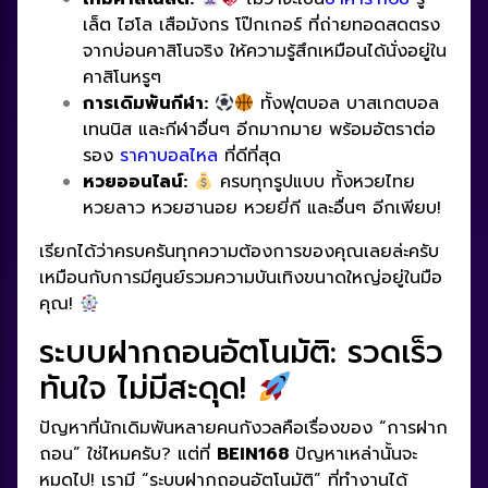
เล็ต ไฮโล เสือมังกร โป๊กเกอร์ ที่ถ่ายทอดสดตรง
จากบ่อนคาสิโนจริง ให้ความรู้สึกเหมือนได้นั่งอยู่ใน
คาสิโนหรูๆ
การเดิมพันกีฬา:
ทั้งฟุตบอล บาสเกตบอล
เทนนิส และกีฬาอื่นๆ อีกมากมาย พร้อมอัตราต่อ
รอง
ราคาบอลไหล
ที่ดีที่สุด
หวยออนไลน์:
ครบทุกรูปแบบ ทั้งหวยไทย
หวยลาว หวยฮานอย หวยยี่กี และอื่นๆ อีกเพียบ!
เรียกได้ว่าครบครันทุกความต้องการของคุณเลยล่ะครับ
เหมือนกับการมีศูนย์รวมความบันเทิงขนาดใหญ่อยู่ในมือ
คุณ!
ระบบฝากถอนอัตโนมัติ: รวดเร็ว
ทันใจ ไม่มีสะดุด!
ปัญหาที่นักเดิมพันหลายคนกังวลคือเรื่องของ “การฝาก
ถอน” ใช่ไหมครับ? แต่ที่
BEIN168
ปัญหาเหล่านั้นจะ
หมดไป! เรามี “ระบบฝากถอนอัตโนมัติ” ที่ทำงานได้