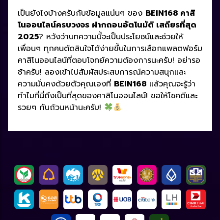
เป็นยังไงบ้างครับกับข้อมูลแน่นๆ ของ
BEIN168 คาสิ
โนออนไลน์ครบวงจร ฝากถอนอัตโนมัติ เสถียรที่สุด
2025
? หวังว่าบทความนี้จะเป็นประโยชน์และช่วยให้
เพื่อนๆ ทุกคนตัดสินใจได้ง่ายขึ้นในการเลือกแพลตฟอร์ม
คาสิโนออนไลน์ที่ตอบโจทย์ความต้องการนะครับ! อย่ารอ
ช้าครับ! ลองเข้าไปสัมผัสประสบการณ์ความสนุกและ
ความมั่นคงด้วยตัวคุณเองที่
BEIN168
แล้วคุณจะรู้ว่า
ทำไมที่นี่ถึงเป็นที่สุดของคาสิโนออนไลน์! ขอให้โชคดีและ
รวยๆ กันถ้วนหน้านะครับ!