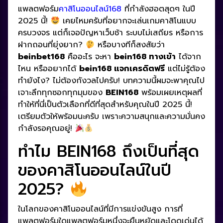
แพลตฟอร์ม
คาสิโนออนไลน์168
ที่กำลังฮอตสุดๆ ในปี
2025 นี้!
เคยไหมครับที่อยากจะเล่นเกมคาสิโนแบบ
ครบวงจร แต่ก็เจอปัญหาเว็บช้า ระบบไม่เสถียร หรือการ
ฝากถอนที่ยุ่งยาก?
หรือบางทีก็สงสัยว่า
beinbet168
คืออะไร จะหา
bein168 ทางเข้า
ได้จาก
ไหน หรืออยากได้
bein168 แจกเครดิตฟรี
แต่ไม่รู้ต้อง
ทำยังไง? ไม่ต้องกังวลไปครับ! บทความนี้ผมจะพาคุณไป
เจาะลึกทุกซอกทุกมุมของ
BEIN168
พร้อมเผยเหตุผลที่
ทำให้ที่นี่เป็นตัวเลือกที่ดีที่สุดสำหรับคุณในปี 2025 นี้!
เตรียมตัวให้พร้อมนะครับ เพราะความสนุกและความมั่นคง
กำลังรอคุณอยู่!
ทำไม BEIN168 ถึงเป็นที่สุด
ของคาสิโนออนไลน์ในปี
2025?
ในโลกของคาสิโนออนไลน์ที่มีการแข่งขันสูง การที่
แพลตฟอร์มใดแพลตฟอร์มหนึ่งจะยืนหยัดและโดดเด่นได้