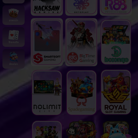
บาคาร่า
ป๊อกเด้ง
ยิงปลา