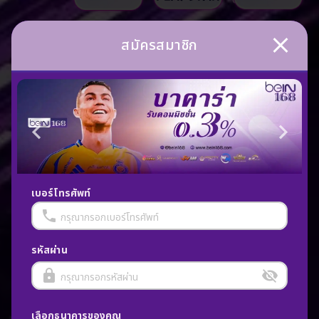
สมัครสมาชิก
เบอร์โทรศัพท์
กรุณากรอกเบอร์โทรศัพท์
รหัสผ่าน
กรุณากรอกรหัสผ่าน
เลือกธนาคารของคุณ