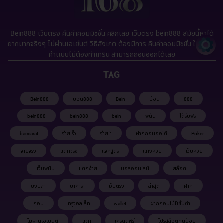
Bein888 เว็บตรง คืนค่าคอมมิชชั่น คลิกเลย เว็บตรง bein888 สมัยนี้หาได้
ยากมากจริงๆ ไม่ผ่านเอเย่นต์ วิธีสังเกต ต้องมีการ คืนค่าคอมมิชชั่น ให้กับลูก
ค้าเเบบไม่ต้องทำเทริน สามารถถอนออกได้เลย
TAG
Bein888
บีอิน888
Bein
บีอิน
888
bein888
bein888
bein
พนัน
ได้รับฟรี
baccarat
จ่ายเร็ว
จ่ายไว
ฝากถอนออโต้
Poker
จ่ายจริง
แตกจริง
แจกสูตร
แทงหวย
เว็บหวย
เว็บพนัน
แตกง่าย
บอลออนไลน์
สล๊อต
ยิงปลา
บาคาร่า
เว็บตรง
ล่าสุด
ฝาก
ถอน
ทรูวอลเล็ท
wallet
ฝากถอนไม่มีขั้นต่ำ
ไม่ผ่านเอเยนต์
แจก
เครดิตฟรี
โปรสล็อตทุนน้อย